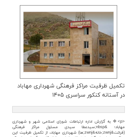
تكمیل ظرفیت مراكز فرهنگی شهرداری مهاباد
در آستانه كنكور سراسری ۱۴۰۵
<p>🔷 به گزارش اداره ارتباطات شورای اسلامی شهر و شهرداری
مهاباد؛ &nbsp;سیدعطا سیدی مسئول مراکز فرهنگی
(قرائت&zwnj;خانه&zwnj;ها) شهرداری مهاباد، از تکمیل ظرفیت این