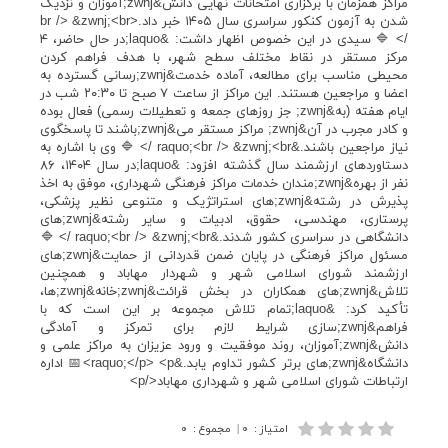
مراکز همزمان با برگزاری امتحانات نهایی دانش&zwnj;آموزان و نزدیک
شدن به آزمون کنکور سراسری سال ۱۴۰۵ خبر داد.<br /> &zwnj;<br
/> 🔷 سیدی در این خصوص اظهار داشت: &laquo;در حال حاضر، ۴
مرکز مستقر در نقاط مختلف سطح شهر، با هدف فراهم کردن
محیطی مناسب برای مطالعه، آماده خدمت&zwnj;رسانی گسترده به
اعضا و مراجعین هستند. این مراکز از ساعت ۷ صبح تا ۲۰:۳۰ شب در
ایام هفته (به&zwnj; جز روزهای جمعه و تعطیلات رسمی) فعال بوده
و کادر مجرب در آن&zwnj; مراکز مستقر می&zwnj;باشند تا پاسخگوی
نیاز مراجعین باشند.&raquo;<br /> &zwnj;<br /> 🔷 وی با اشاره به
دستاوردهای ارزشمند سال گذشته افزود: &laquo;در سال ۱۴۰۴، ۸۶
نفر از بهره&zwnj;مندان خدمات مراکز فرهنگی شهرداری، موفق به اخذ
پذیرش در رشته&zwnj;های استراتژیک و متنوعی نظیر پزشکی،
پرستاری، مهندسی، حقوق، ادبیات و سایر رشته&zwnj;های
دانشگاهی در سراسری کشور شدند.&raquo;<br /> &zwnj;<br /> 🔷
مسئول مراکز فرهنگی در پایان ضمن قدردانی از حمایت&zwnj;های
ارزشمند شورای اسلامی شهر و شهردار مهاباد و همچنین
تلاش&zwnj;های همکاران در بخش قرائت&zwnj;خانه&zwnj;ها،
تأکید کرد: &laquo;تمام تلاش مجموعه بر این است که با
فراهم&zwnj;سازی شرایط لازم برای تمرکز و آمادگی
دانش&zwnj;آموزان، روند موفقیت و ورود عزیزان به مراکز علمی و
دانشگاه&zwnj;های برتر کشور تداوم یابد.&raquo;</p> <p>📅 اداره
ارتباطات شورای اسلامی شهر و شهرداری مهاباد</p>
امتیاز
:
۰
|
مجموع
:
۰