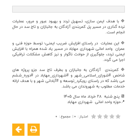
🔷 با هدف ایمن سازی، تسهیل تردد و بهبود عبور و مرور، عملیات
نرده گذاری در مسیر پل کمربندی آزادگان به جانبازان و تاج سد در حال
انجام است.
🔷 این عملیات در راستای افزایش ضریب ایمنی؛ توسط حوزه فنی و
عمران واحد امانی شهرداری مهاباد در مسیر یاد شده همراه با افزایش
ایمنی تردد، جلوگیری از حوادث ناگوار و نیز کاهش مشکلات ترافیکی
اجرا می گردد.
🔷 کمربندی آزادگان به جانبازان و بطرف تاج سد جزو پروژه های
شاخص #شورای_اسلامی_شهر و #شهرداری_مهاباد در #دوره_ششم
می باشد که در راستای رویکرد_توسعە و #آبادانی شهر و با هدف ارائه
خدمات مطلوب به شهروندان می باشد.
📆 پنج شنبه ۲۸ خرداد ماه سال ۱۴۰۵
📍حوزه واحد امانی شهرداری مهاباد
امتیاز
:
۰
|
مجموع
:
۰