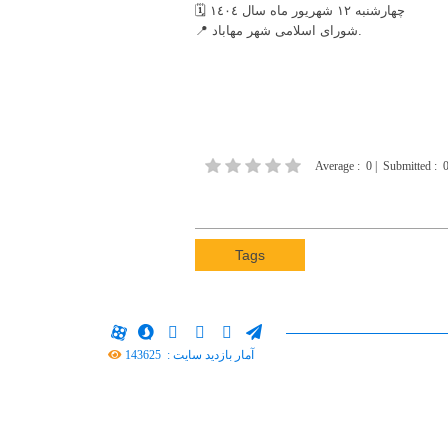
🗓 چهارشنبه ١٢ شهریور ماه سال ١٤٠٤
📍 شورای اسلامی شهر مهاباد.
Average
:
0
|
Submitted
:
Tags
آمار بازدید سایت :
143625